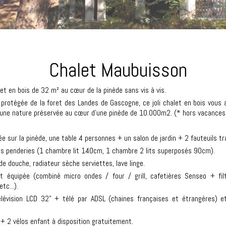
Chalet Maubuisson
et en bois de 32 m² au cœur de la pinède sans vis à vis.
protégée de la foret des Landes de Gascogne, ce joli chalet en bois vous 
ne nature préservée au cœur d'une pinède de 10.000m2. (* hors vacances 
 sur la pinède, une table 4 personnes + un salon de jardin + 2 fauteuils tr
des penderies (1 chambre lit 140cm, 1 chambre 2 lits superposés 90cm).
de douche, radiateur sèche serviettes, lave linge.
 équipée (combiné micro ondes / four / grill, cafetières Senseo + filtre,
tc...).
lévision LCD 32" + télé par ADSL (chaines françaises et étrangères) et W
 + 2 vélos enfant à disposition gratuitement.